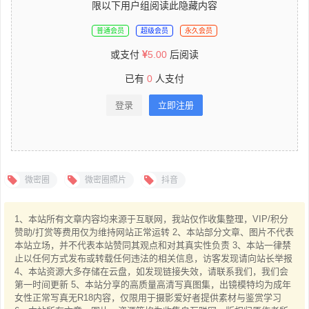
限以下用户组阅读此隐藏内容
普通会员
超级会员
永久会员
或支付
5.00
后阅读
已有
0
人支付
登录
立即注册
微密圈
微密圈照片
抖音
1、本站所有文章内容均来源于互联网，我站仅作收集整理，VIP/积分
赞助/打赏等费用仅为维持网站正常运转 2、本站部分文章、图片不代表
本站立场，并不代表本站赞同其观点和对其真实性负责 3、本站一律禁
止以任何方式发布或转载任何违法的相关信息，访客发现请向站长举报
4、本站资源大多存储在云盘，如发现链接失效，请联系我们，我们会
第一时间更新 5、本站分享的高质量高清写真图集，出镜模特均为成年
女性正常写真无R18内容，仅限用于摄影爱好者提供素材与鉴赏学习