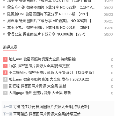
♥
糯美子 微密圈图片下载分享 NO.014期 【13P】最新至：2023.12.05
05/23
♥
露宝吃不饱 微密圈图片下载分享 NO.022期 【11P4V】最新至：2024.9.19
09/23
♥
陈妮腻UNI 微密圈图片下载分享 NO.065期 【22P】
05/23
♥
周温柔 微密圈图片下载分享 VIP嘉宾帖 NO.020期 【14P】
05/21
♥
章玉小丸汁 微密圈图片下载分享 NO.001期 【35P】
05/20
♥
雪嘤公主 微密圈图片下载分享 NO.006期 【29P】
05/22
热评文章
脸红mm 微密圈照片资源大全集[持续更新]
1
0
1p狼 微密圈照片资源大全集[持续更新]
2
0
不二梅Miko 微密圈照片资源 大全集系列 【持续更新】
3
0
脸红mm 微密圈照片资源 大全集 发布于2023.9.22
4
0
彭程程 微密圈照片资源 大全集 最新
5
0
大鹅gaga 微密圈照片资源 大全集 最新
6
0
可爱的江好玩 微密圈照片资源大全集[持续更新]
上一篇
草莓酸奶 微密圈照片资源大全集[持续更新]
下一篇