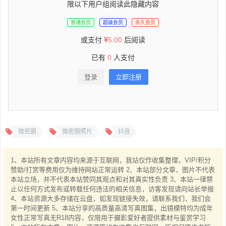
限以下用户组阅读此隐藏内容
普通会员
超级会员
永久会员
或支付
5.00
后阅读
已有
0
人支付
登录
立即注册
微密圈
微密圈照片
抖音
1、本站所有文章内容均来源于互联网，我站仅作收集整理，VIP/积分
赞助/打赏等费用仅为维持网站正常运转 2、本站部分文章、图片不代表
本站立场，并不代表本站赞同其观点和对其真实性负责 3、本站一律禁
止以任何方式发布或转载任何违法的相关信息，访客发现请向站长举报
4、本站资源大多存储在云盘，如发现链接失效，请联系我们，我们会
第一时间更新 5、本站分享的高质量高清写真图集，出镜模特均为成年
女性正常写真无R18内容，仅限用于摄影爱好者提供素材与鉴赏学习