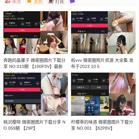
关注
主页
打赏
奔跑的晶骡子 微密圈图片下载分
权vvv 微密圈照片资源 大全集 发
享 NO.010期 【100P3V】最新
布于2023.10.5
至：2023.10.7
桃沢樱呀 微密圈图片下载分享 N
柠檬草的味道 微密圈图片下载分
O.059期 【29P】
享 NO.001 【82P8V】