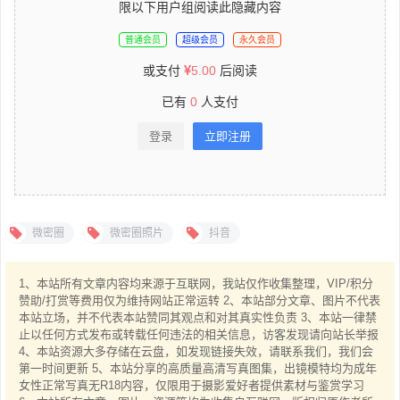
限以下用户组阅读此隐藏内容
普通会员
超级会员
永久会员
或支付
5.00
后阅读
已有
0
人支付
登录
立即注册
微密圈
微密圈照片
抖音
1、本站所有文章内容均来源于互联网，我站仅作收集整理，VIP/积分
赞助/打赏等费用仅为维持网站正常运转 2、本站部分文章、图片不代表
本站立场，并不代表本站赞同其观点和对其真实性负责 3、本站一律禁
止以任何方式发布或转载任何违法的相关信息，访客发现请向站长举报
4、本站资源大多存储在云盘，如发现链接失效，请联系我们，我们会
第一时间更新 5、本站分享的高质量高清写真图集，出镜模特均为成年
女性正常写真无R18内容，仅限用于摄影爱好者提供素材与鉴赏学习