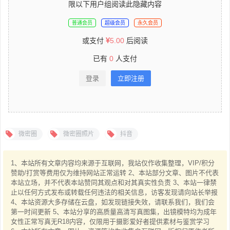
限以下用户组阅读此隐藏内容
普通会员
超级会员
永久会员
或支付
5.00
后阅读
已有
0
人支付
登录
立即注册
微密圈
微密圈照片
抖音
1、本站所有文章内容均来源于互联网，我站仅作收集整理，VIP/积分
赞助/打赏等费用仅为维持网站正常运转 2、本站部分文章、图片不代表
本站立场，并不代表本站赞同其观点和对其真实性负责 3、本站一律禁
止以任何方式发布或转载任何违法的相关信息，访客发现请向站长举报
4、本站资源大多存储在云盘，如发现链接失效，请联系我们，我们会
第一时间更新 5、本站分享的高质量高清写真图集，出镜模特均为成年
女性正常写真无R18内容，仅限用于摄影爱好者提供素材与鉴赏学习