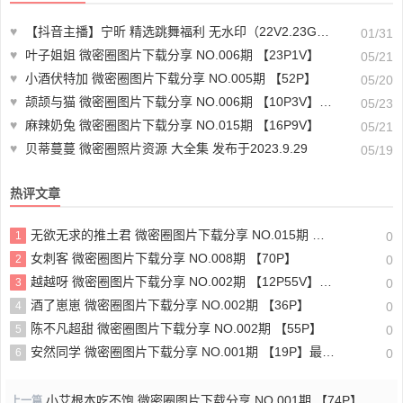
♥
【抖音主播】宁昕 精选跳舞福利 无水印（22V2.23G）-热舞主播视频
01/31
♥
叶子姐姐 微密圈图片下载分享 NO.006期 【23P1V】
05/21
♥
小酒伏特加 微密圈图片下载分享 NO.005期 【52P】
05/20
♥
颉颉与猫 微密圈图片下载分享 NO.006期 【10P3V】最新至：2023.12.14
05/23
♥
麻辣奶兔 微密圈图片下载分享 NO.015期 【16P9V】
05/21
♥
贝蒂蔓蔓 微密圈照片资源 大全集 发布于2023.9.29
05/19
热评文章
无欲无求的推土君 微密圈图片下载分享 NO.015期 【32P4V】最新至：2023.10.4
1
0
女刺客 微密圈图片下载分享 NO.008期 【70P】
2
0
越越呀 微密圈图片下载分享 NO.002期 【12P55V】最新至：2024.12.19
3
0
酒了崽崽 微密圈图片下载分享 NO.002期 【36P】
4
0
陈不凡超甜 微密圈图片下载分享 NO.002期 【55P】
5
0
安然同学 微密圈图片下载分享 NO.001期 【19P】最新至：2025.1.6
6
0
小艾根本吃不饱 微密圈图片下载分享 NO.001期 【74P】
上一篇