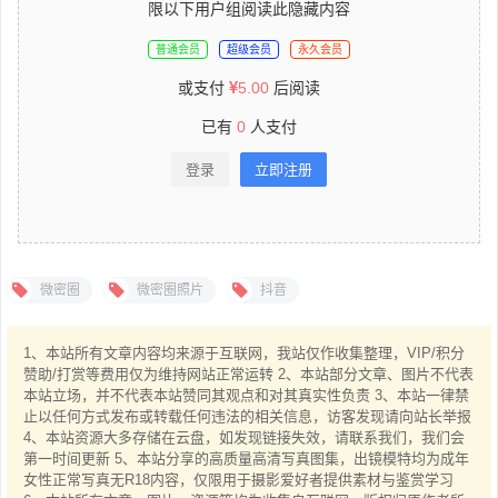
限以下用户组阅读此隐藏内容
普通会员
超级会员
永久会员
或支付
5.00
后阅读
已有
0
人支付
登录
立即注册
微密圈
微密圈照片
抖音
1、本站所有文章内容均来源于互联网，我站仅作收集整理，VIP/积分
赞助/打赏等费用仅为维持网站正常运转 2、本站部分文章、图片不代表
本站立场，并不代表本站赞同其观点和对其真实性负责 3、本站一律禁
止以任何方式发布或转载任何违法的相关信息，访客发现请向站长举报
4、本站资源大多存储在云盘，如发现链接失效，请联系我们，我们会
第一时间更新 5、本站分享的高质量高清写真图集，出镜模特均为成年
女性正常写真无R18内容，仅限用于摄影爱好者提供素材与鉴赏学习