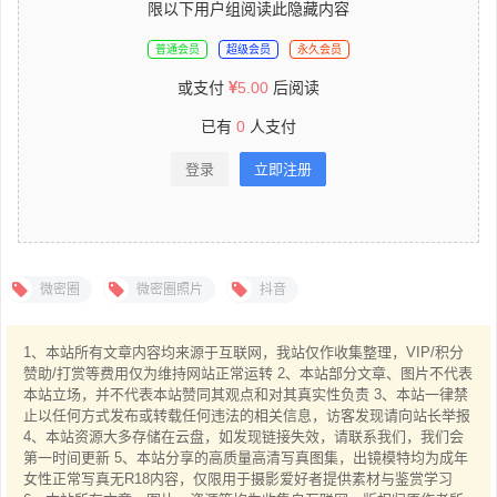
限以下用户组阅读此隐藏内容
普通会员
超级会员
永久会员
或支付
5.00
后阅读
已有
0
人支付
登录
立即注册
微密圈
微密圈照片
抖音
1、本站所有文章内容均来源于互联网，我站仅作收集整理，VIP/积分
赞助/打赏等费用仅为维持网站正常运转 2、本站部分文章、图片不代表
本站立场，并不代表本站赞同其观点和对其真实性负责 3、本站一律禁
止以任何方式发布或转载任何违法的相关信息，访客发现请向站长举报
4、本站资源大多存储在云盘，如发现链接失效，请联系我们，我们会
第一时间更新 5、本站分享的高质量高清写真图集，出镜模特均为成年
女性正常写真无R18内容，仅限用于摄影爱好者提供素材与鉴赏学习