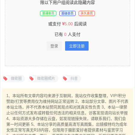
限以下用户组阅读此隐藏内容
普通会员
超级会员
永久会员
或支付
5.00
后阅读
已有
0
人支付
登录
立即注册
微密圈
微密圈照片
抖音
1、本站所有文章内容均来源于互联网，我站仅作收集整理，VIP/积分
赞助/打赏等费用仅为维持网站正常运转 2、本站部分文章、图片不代表
本站立场，并不代表本站赞同其观点和对其真实性负责 3、本站一律禁
止以任何方式发布或转载任何违法的相关信息，访客发现请向站长举报
4、本站资源大多存储在云盘，如发现链接失效，请联系我们，我们会
第一时间更新 5、本站分享的高质量高清写真图集，出镜模特均为成年
女性正常写真无R18内容，仅限用于摄影爱好者提供素材与鉴赏学习