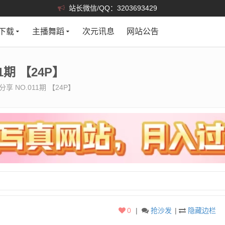
站长微信/QQ：3203693429
下载
主播舞蹈
次元讯息
网站公告
期 【24P】
 NO.011期 【24P】
0
|
抢沙发
|
隐藏边栏