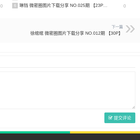
琳铛 微密圈图片下载分享 NO.025期 【23P】最新至：2023.7.8
20
6
0
下一篇
徐绾绾 微密圈图片下载分享 NO.012期 【30P】
提交评论