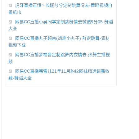
虎牙直播正恒丶长腿兮兮定制跳舞情去-舞蹈视频自
备纸巾
网易CC直播小吴同学定制跳舞情去微透9分05-舞蹈
大全
网易CC直播丸子超凶(蜡笔小丸子) 群定跳舞-素材
视频下载
网易CC直播梦福晋定制跳舞内衣情去-热舞主播视
频
网易CC直播韩雪儿21年11月豹纹网袜精选跳舞收
藏-舞蹈大全