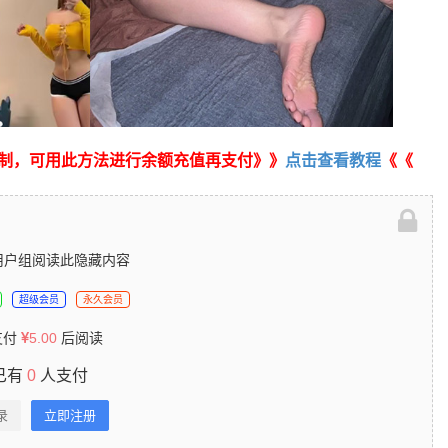
制，可用此方法进行余额充值再支付》》
点击查看教程
《《
用户组阅读此隐藏内容
超级会员
永久会员
支付
5.00
后阅读
已有
0
人支付
录
立即注册