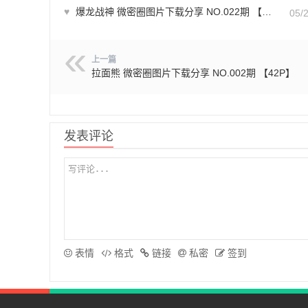
♥
爆龙战神 微密圈图片下载分享 NO.022期 【1P4V】最新至：2023.8.11
05/
上一篇
拉面熊 微密圈图片下载分享 NO.002期 【42P】
发表评论
表情
格式
链接
私密
签到