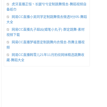
虎牙直播正恒丶长腿兮兮定制跳舞情去-舞蹈视频自
备纸巾
网易CC直播小吴同学定制跳舞情去微透9分05-舞蹈
大全
网易CC直播丸子超凶(蜡笔小丸子) 群定跳舞-素材
视频下载
网易CC直播梦福晋定制跳舞内衣情去-热舞主播视
频
网易CC直播韩雪儿21年11月豹纹网袜精选跳舞收
藏-舞蹈大全