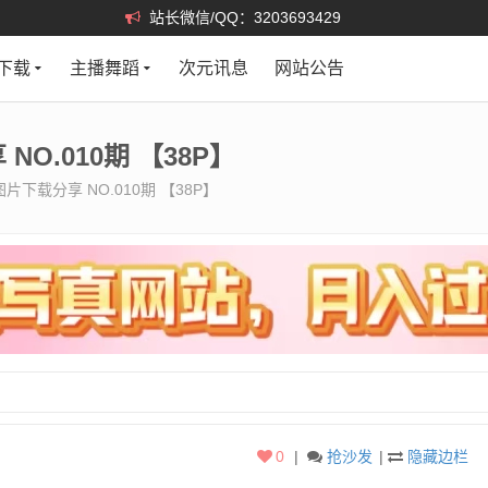
站长微信/QQ：3203693429
下载
主播舞蹈
次元讯息
网站公告
NO.010期 【38P】
图片下载分享 NO.010期 【38P】
0
|
抢沙发
|
隐藏边栏