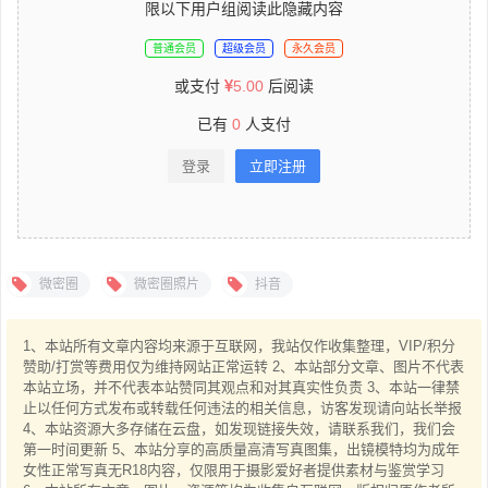
限以下用户组阅读此隐藏内容
普通会员
超级会员
永久会员
或支付
5.00
后阅读
已有
0
人支付
登录
立即注册
微密圈
微密圈照片
抖音
1、本站所有文章内容均来源于互联网，我站仅作收集整理，VIP/积分
赞助/打赏等费用仅为维持网站正常运转 2、本站部分文章、图片不代表
本站立场，并不代表本站赞同其观点和对其真实性负责 3、本站一律禁
止以任何方式发布或转载任何违法的相关信息，访客发现请向站长举报
4、本站资源大多存储在云盘，如发现链接失效，请联系我们，我们会
第一时间更新 5、本站分享的高质量高清写真图集，出镜模特均为成年
女性正常写真无R18内容，仅限用于摄影爱好者提供素材与鉴赏学习