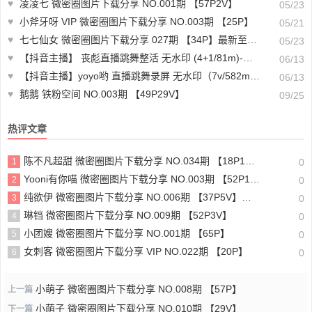
♥
凌凌七 微密圈图片下载分享 NO.001期 【57P2V】
05/23
♥
小斧牙呀 VIP 微密圈图片下载分享 NO.003期 【25P】
05/21
♥
七七仙女 微密圈图片下载分享 027期 【34P】最新至：2024.4.14
05/23
♥
【抖音主播】 丧彪直播跳舞整活 无水印 (4+1/81m)-素材视频下载
06/13
♥
【抖音主播】yoyo哟 直播跳舞录屏 无水印（7v/582m）-直播资源
06/13
♥
鹅鹅 铁粉空间 NO.003期 【49P29V】
09/25
热评文章
陈不凡超甜 微密圈图片下载分享 NO.034期 【18P1V】最新至：2024.1.25
1
0
Yooni有你喵 微密圈图片下载分享 NO.003期 【52P1V】
2
0
纯欲伊 微密圈图片下载分享 NO.006期 【37P5V】最新至：2024.1.25
3
0
琳铛 微密圈图片下载分享 NO.009期 【52P3V】
4
0
小团嫂 微密圈图片下载分享 NO.001期 【65P】
5
0
女刺客 微密圈图片下载分享 VIP NO.022期 【20P】
6
0
小萌子 微密圈图片下载分享 NO.008期 【57P】
上一篇
小萌子 微密圈图片下载分享 NO.010期 【29V】
下一篇