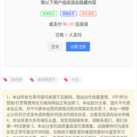
限以下用户组阅读此隐藏内容
普通会员
超级会员
永久会员
或支付
5.00
后阅读
已有
0
人支付
登录
立即注册
微密圈
微密圈照片
抖音
1、本站所有文章内容均来源于互联网，我站仅作收集整理，VIP/积分
赞助/打赏等费用仅为维持网站正常运转 2、本站部分文章、图片不代表
本站立场，并不代表本站赞同其观点和对其真实性负责 3、本站一律禁
止以任何方式发布或转载任何违法的相关信息，访客发现请向站长举报
4、本站资源大多存储在云盘，如发现链接失效，请联系我们，我们会
第一时间更新 5、本站分享的高质量高清写真图集，出镜模特均为成年
女性正常写真无R18内容，仅限用于摄影爱好者提供素材与鉴赏学习