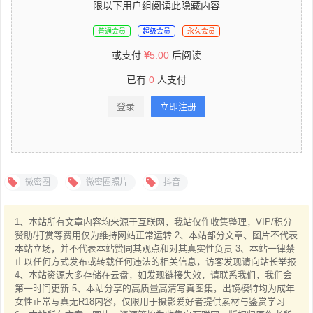
限以下用户组阅读此隐藏内容
普通会员
超级会员
永久会员
或支付
5.00
后阅读
已有
0
人支付
登录
立即注册
微密圈
微密圈照片
抖音
1、本站所有文章内容均来源于互联网，我站仅作收集整理，VIP/积分
赞助/打赏等费用仅为维持网站正常运转 2、本站部分文章、图片不代表
本站立场，并不代表本站赞同其观点和对其真实性负责 3、本站一律禁
止以任何方式发布或转载任何违法的相关信息，访客发现请向站长举报
4、本站资源大多存储在云盘，如发现链接失效，请联系我们，我们会
第一时间更新 5、本站分享的高质量高清写真图集，出镜模特均为成年
女性正常写真无R18内容，仅限用于摄影爱好者提供素材与鉴赏学习