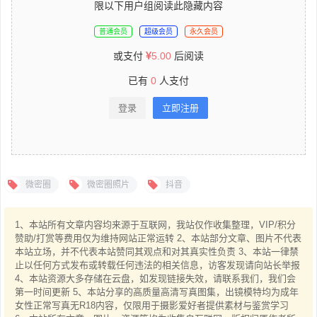
限以下用户组阅读此隐藏内容
普通会员
超级会员
永久会员
或支付
5.00
后阅读
已有
0
人支付
登录
立即注册
微密圈
微密圈照片
抖音
1、本站所有文章内容均来源于互联网，我站仅作收集整理，VIP/积分
赞助/打赏等费用仅为维持网站正常运转 2、本站部分文章、图片不代表
本站立场，并不代表本站赞同其观点和对其真实性负责 3、本站一律禁
止以任何方式发布或转载任何违法的相关信息，访客发现请向站长举报
4、本站资源大多存储在云盘，如发现链接失效，请联系我们，我们会
第一时间更新 5、本站分享的高质量高清写真图集，出镜模特均为成年
女性正常写真无R18内容，仅限用于摄影爱好者提供素材与鉴赏学习