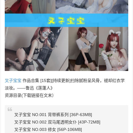
叉子宝宝
作品合集 [15套][持续更新]扫除腻粉呈风骨，褪却红衣学
淡妆。——鲁迅《莲蓬人》
资源目录(下载链接在文末）
叉子宝宝 NO.001 背带裤系列 [36P-63MB]
叉子宝宝 NO.002 双马尾透明女仆 [43P-72MB]
叉子宝宝 NO.003 修女 [56P-106MB]