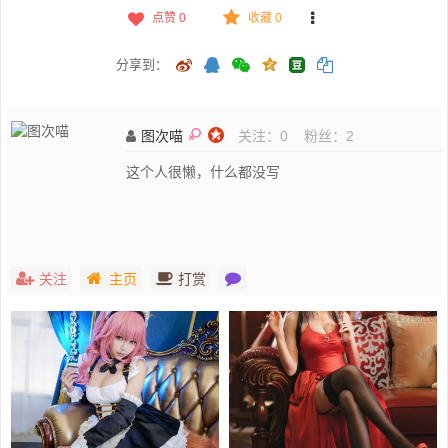
点赞
0
收藏 0
分享到：
图次喵
关注：
0
粉丝：
2
这个人很懒，什么都没写
关注
主页
打赏