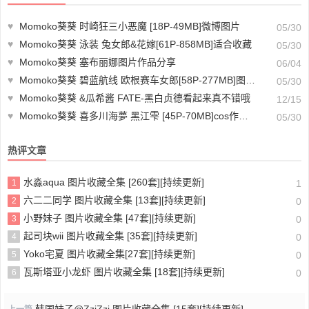
♥
Momoko葵葵 时崎狂三小恶魔 [18P-49MB]微博图片
05/30
♥
Momoko葵葵 泳装 兔女郎&花嫁[61P-858MB]适合收藏
05/30
♥
Momoko葵葵 塞布丽娜图片作品分享
06/04
♥
Momoko葵葵 碧蓝航线 欧根赛车女郎[58P-277MB]图片包分享
05/30
♥
Momoko葵葵 &瓜希酱 FATE-黑白贞德看起来真不错哦
12/15
♥
Momoko葵葵 喜多川海夢 黑江雫 [45P-70MB]cos作品欣赏
05/30
热评文章
水淼aqua 图片收藏全集 [260套][持续更新]
1
1
六二二同学 图片收藏全集 [13套][持续更新]
2
0
小野妹子 图片收藏全集 [47套][持续更新]
3
0
起司块wii 图片收藏全集 [35套][持续更新]
4
0
Yoko宅夏 图片收藏全集[27套][持续更新]
5
0
瓦斯塔亚小龙虾 图片收藏全集 [18套][持续更新]
6
0
韩国妹子@ZziZzi 图片收藏全集 [15套][持续更新]