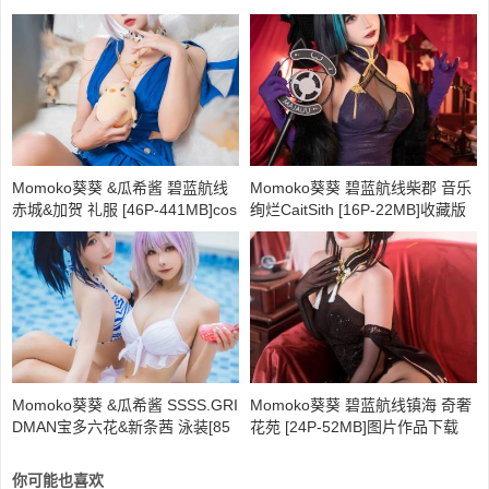
Momoko葵葵 &瓜希酱 碧蓝航线
Momoko葵葵 碧蓝航线柴郡 音乐
赤城&加贺 礼服 [46P-441MB]cos
绚烂CaitSith [16P-22MB]收藏版
图片下载
Momoko葵葵 &瓜希酱 SSSS.GRI
Momoko葵葵 碧蓝航线镇海 奇奢
DMAN宝多六花&新条茜 泳装[85
花苑 [24P-52MB]图片作品下载
P-472MB]作品图片未删减
你可能也喜欢