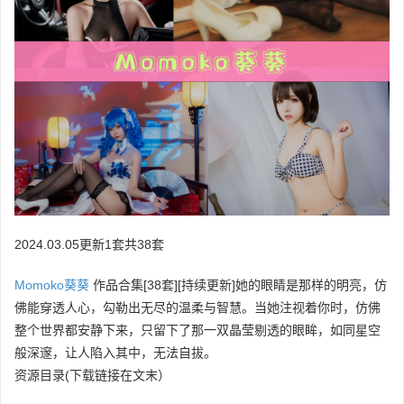
2024.03.05更新1套共38套
Momoko葵葵
作品合集[38套][持续更新]她的眼睛是那样的明亮，仿
佛能穿透人心，勾勒出无尽的温柔与智慧。当她注视着你时，仿佛
整个世界都安静下来，只留下了那一双晶莹剔透的眼眸，如同星空
般深邃，让人陷入其中，无法自拔。
资源目录(下载链接在文末）