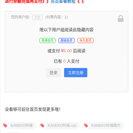
进行余额充值再支付》》
点击查看教程
《《
您的用户组：
(付费内容：1)
游客
限以下用户组阅读此隐藏内容
普通会员
超级会员
永久会员
或支付
5.00
后阅读
已有
0
人支付
登录
立即注册
没看够可前往首页发现更多哦！
KANEKO咔喵
KANEKO咔喵 cos
KANEKO咔喵图片