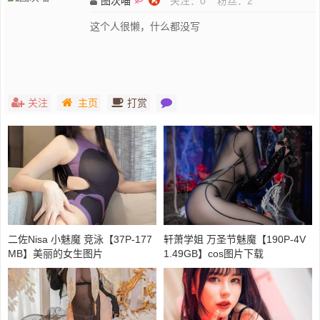
图次喵
关注：
0
粉丝：
2
这个人很懒，什么都没写
关注
主页
打赏
二佐Nisa 小魅魔 竞泳【37P-177
轩萧学姐 万圣节魅魔【190P-4V
MB】美丽的女生图片
1.49GB】cos图片下载