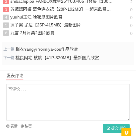
shibachipipa FANBOX截至25年03月05日合集【130P-1.17GB】新版作品
2
2
苏嫣嫣阿姨 蓝色连衣裙【28P-192MB】一起来欣赏吧！
3
0
yuuhui玉汇 哈密瓜图片欣赏
4
0
凛子酱 尤尼【25P-415MB】最新图片
5
0
九言 2月月票2图片欣赏
6
0
楊衣Yangyi Yoimiya-cos作品欣赏
上一篇
桃良阿宅 核桃【41P-320MB】最新图片欣赏
下一篇
发表评论
表情
私密
提交评论