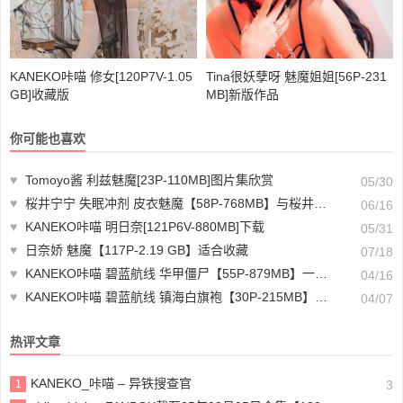
KANEKO咔喵 修女[120P7V-1.05
Tina很妖孽呀 魅魔姐姐[56P-231
GB]收藏版
MB]新版作品
你可能也喜欢
♥
Tomoyo酱 利兹魅魔[23P-110MB]图片集欣赏
05/30
♥
桜井宁宁 失眠冲剂 皮衣魅魔【58P-768MB】与桜井宁宁cos的奶牛哪个好
06/16
♥
KANEKO咔喵 明日奈[121P6V-880MB]下载
05/31
♥
日奈娇 魅魔【117P-2.19 GB】适合收藏
07/18
♥
KANEKO咔喵 碧蓝航线 华甲僵尸【55P-879MB】一起来欣赏吧！
04/16
♥
KANEKO咔喵 碧蓝航线 镇海白旗袍【30P-215MB】收藏版
04/07
热评文章
KANEKO_咔喵 – 异铁搜查官
1
3