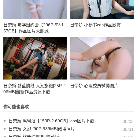
日奈娇 与学姐约会【206P-5V-1.
日奈娇 小秘书cos作品欣赏
57GB】作品图片未删减
日奈娇 碧蓝航线 大潮旗袍[25P-2
日奈娇 心理委员微博图片
06MB]最新作品资源下载
你可能也喜欢
♥
日奈娇 鸳鸯浴【150P-2.69GB】cos图片下载
08/03
♥
日奈娇 女忍 [90P-989MB]微博照片
05/31
♥
日奈娇 柊舞缇娜JK-收藏版