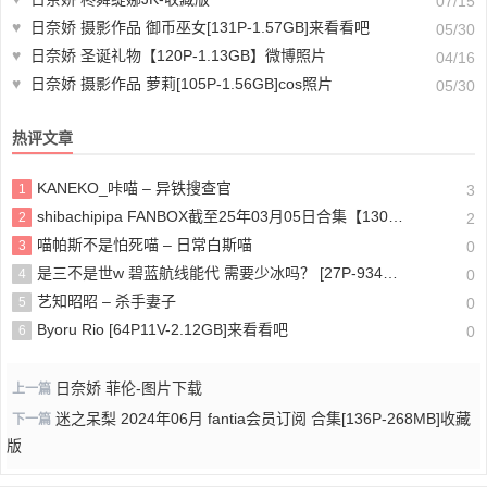
07/15
♥
日奈娇 摄影作品 御币巫女[131P-1.57GB]来看看吧
05/30
♥
日奈娇 圣诞礼物【120P-1.13GB】微博照片
04/16
♥
日奈娇 摄影作品 萝莉[105P-1.56GB]cos照片
05/30
热评文章
KANEKO_咔喵 – 异铁搜查官
1
3
shibachipipa FANBOX截至25年03月05日合集【130P-1.17GB】新版作品
2
2
喵帕斯不是怕死喵 – 日常白斯喵
3
0
是三不是世w 碧蓝航线能代 需要少冰吗？ [27P-934MB]cos照片
4
0
艺知昭昭 – 杀手妻子
5
0
Byoru Rio [64P11V-2.12GB]来看看吧
6
0
日奈娇 菲伦-图片下载
上一篇
迷之呆梨 2024年06月 fantia会员订阅 合集[136P-268MB]收藏
下一篇
版