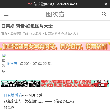
站长微信/QQ：3203693429
图次猫
日奈娇 莉音-壁纸图片大全
首页
»
最新单期作品
»
cos最新
»
日奈娇 莉音-壁纸图片大全
图次喵
2024-07-03 22:51
日奈娇
莉音
-cos图片欣赏
燕赵多佳人，美者颜如玉。——《燕赵多佳人》
预览图