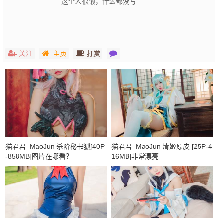
这个人很懒，什么都没写
关注
主页
打赏
猫君君_MaoJun 杀阶秘书狐[40P
猫君君_MaoJun 清姬原皮 [25P-4
-858MB]图片在哪看？
16MB]非常漂亮