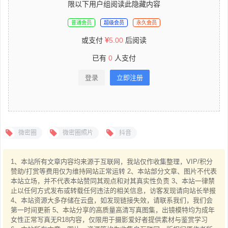
限以下用户组阅读此隐藏内容
普通会员
超级会员
永久会员
或支付
5.00
后阅读
已有
0
人支付
登录
立即注册
微密圈
微密圈照片
抖音
1、本站所有文章内容均来源于互联网，我站仅作收集整理，VIP/积分
赞助/打赏等费用仅为维持网站正常运转 2、本站部分文章、图片不代表
本站立场，并不代表本站赞同其观点和对其真实性负责 3、本站一律禁
止以任何方式发布或转载任何违法的相关信息，访客发现请向站长举报
4、本站资源大多存储在云盘，如发现链接失效，请联系我们，我们会
第一时间更新 5、本站分享的高质量高清写真图集，出镜模特均为成年
女性正常写真无R18内容，仅限用于摄影爱好者提供素材与鉴赏学习