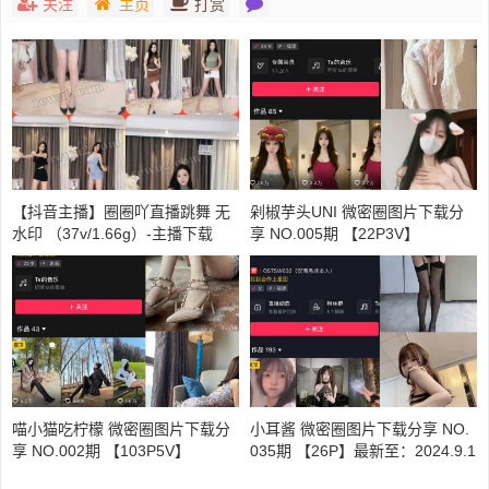
关注
主页
打赏
【抖音主播】圈圈吖直播跳舞 无
剁椒芋头UNI 微密圈图片下载分
水印 （37v/1.66g）-主播下载
享 NO.005期 【22P3V】
喵小猫吃柠檬 微密圈图片下载分
小耳酱 微密圈图片下载分享 NO.
享 NO.002期 【103P5V】
035期 【26P】最新至：2024.9.1