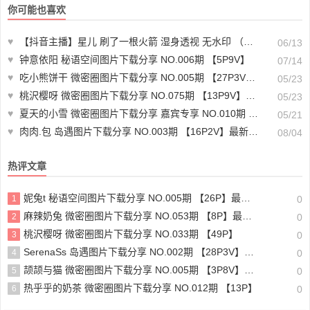
你可能也喜欢
♥
【抖音主播】星儿 刷了一根火箭 湿身透视 无水印 （2v/313m）-舞蹈资源
06/13
♥
钟意依阳 秘语空间图片下载分享 NO.006期 【5P9V】
07/14
♥
吃小熊饼干 微密圈图片下载分享 NO.005期 【27P3V】最新至：2024.3.7
05/23
♥
桃沢樱呀 微密圈图片下载分享 NO.075期 【13P9V】最新至：2024.2.19
05/23
♥
夏天的小雪 微密圈图片下载分享 嘉宾专享 NO.010期 【11P4V】最新至：2023.8.8
05/21
♥
肉肉.包 岛遇图片下载分享 NO.003期 【16P2V】最新至：2025.6.8
08/04
热评文章
妮兔t 秘语空间图片下载分享 NO.005期 【26P】最新至：2025.6.11
1
0
麻辣奶兔 微密圈图片下载分享 NO.053期 【8P】最新至：2023.11.18
2
0
桃沢樱呀 微密圈图片下载分享 NO.033期 【49P】
3
0
SerenaSs 岛遇图片下载分享 NO.002期 【28P3V】最新至：2025.6.19
4
0
颉颉与猫 微密圈图片下载分享 NO.005期 【3P8V】最新至：2023.11.20
5
0
热乎乎的奶茶 微密圈图片下载分享 NO.012期 【13P】
6
0