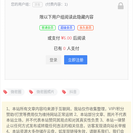
您的用户组：
(付费内容：1)
游客
限以下用户组阅读此隐藏内容
普通会员
超级会员
永久会员
或支付
5.00
后阅读
已有
0
人支付
登录
立即注册
微密圈
微密圈照片
抖音
1、本站所有文章内容均来源于互联网，我站仅作收集整理，VIP/积分
赞助/打赏等费用仅为维持网站正常运转 2、本站部分文章、图片不代表
本站立场，并不代表本站赞同其观点和对其真实性负责 3、本站一律禁
止以任何方式发布或转载任何违法的相关信息，访客发现请向站长举报
4、本站资源大多存储在云盘，如发现链接失效，请联系我们，我们会