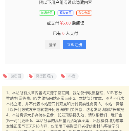
限以下用户组阅读此隐藏内容
普通会员
超级会员
永久会员
或支付
5.00
后阅读
已有
0
人支付
登录
立即注册
微密圈
微密圈照片
抖音
1、本站所有文章内容均来源于互联网，我站仅作收集整理，VIP/积分
赞助/打赏等费用仅为维持网站正常运转 2、本站部分文章、图片不代表
本站立场，并不代表本站赞同其观点和对其真实性负责 3、本站一律禁
止以任何方式发布或转载任何违法的相关信息，访客发现请向站长举报
4、本站资源大多存储在云盘，如发现链接失效，请联系我们，我们会
第一时间更新 5、本站分享的高质量高清写真图集，出镜模特均为成年
女性正常写真无R18内容，仅限用于摄影爱好者提供素材与鉴赏学习