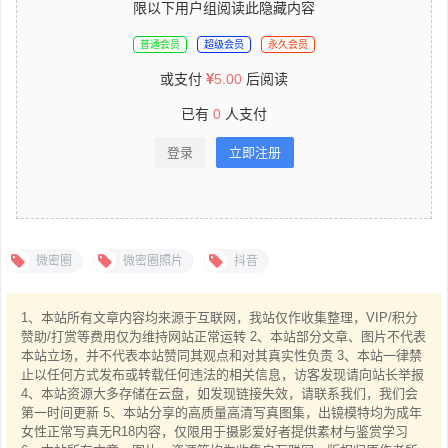
限以下用户组阅读此隐藏内容
普通会员
超级会员
永久会员
或支付
5.00
后阅读
已有
0
人支付
登录
立即注册
微密圈
微密圈照片
抖音
1、本站所有文章内容均来源于互联网，我站仅作收集整理，VIP/积分
赞助/打赏等费用仅为维持网站正常运转 2、本站部分文章、图片不代表
本站立场，并不代表本站赞同其观点和对其真实性负责 3、本站一律禁
止以任何方式发布或转载任何违法的相关信息，访客发现请向站长举报
4、本站资源大多存储在云盘，如发现链接失效，请联系我们，我们会
第一时间更新 5、本站分享的高质量高清写真图集，出镜模特均为成年
女性正常写真无R18内容，仅限用于摄影爱好者提供素材与鉴赏学习