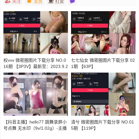
关注
主页
打赏
权vvv 微密圈图片下载分享 NO.0
七七仙女 微密圈图片下载分享 02
16期 【3P3V】最新至：2023.9.2
1期 【63P】
9
【抖音主播】hello77 跳舞录屏小
清兮 微密圈图片下载分享 NO.01
号点舞 无水印（9v/1.02g）-主播
5期 【119P】
舞蹈下载