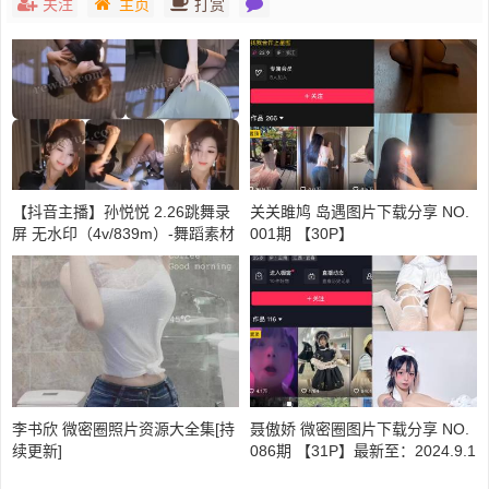
关注
主页
打赏
【抖音主播】孙悦悦 2.26跳舞录
关关雎鸠 岛遇图片下载分享 NO.
屏 无水印（4v/839m）-舞蹈素材
001期 【30P】
李书欣 微密圈照片资源大全集[持
聂傲娇 微密圈图片下载分享 NO.
续更新]
086期 【31P】最新至：2024.9.1
1