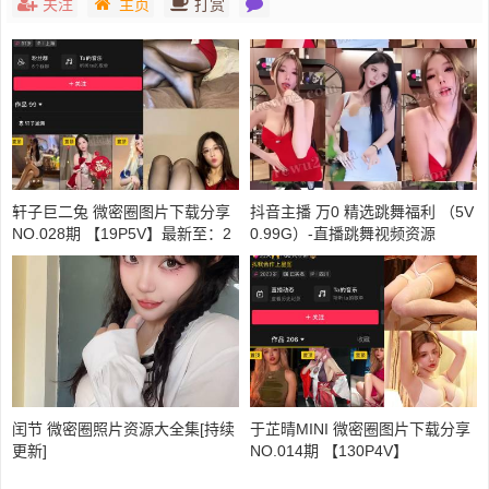
关注
主页
打赏
轩子巨二兔 微密圈图片下载分享
抖音主播 万0 精选跳舞福利 （5V
NO.028期 【19P5V】最新至：2
0.99G）-直播跳舞视频资源
024.9.20
闰节 微密圈照片资源大全集[持续
于芷晴MINI 微密圈图片下载分享
更新]
NO.014期 【130P4V】