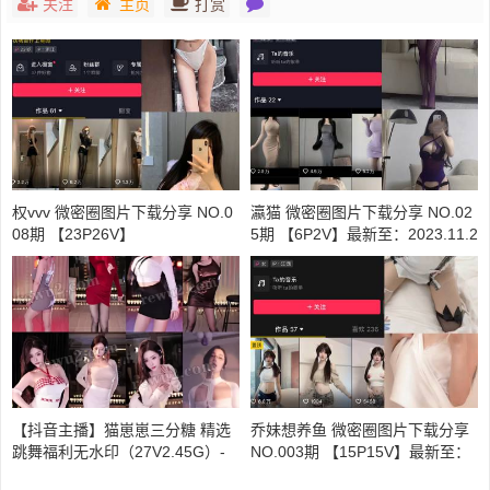
关注
主页
打赏
权vvv 微密圈图片下载分享 NO.0
瀛猫 微密圈图片下载分享 NO.02
08期 【23P26V】
5期 【6P2V】最新至：2023.11.2
3
【抖音主播】猫崽崽三分糖 精选
乔妹想养鱼 微密圈图片下载分享
跳舞福利无水印（27V2.45G）-
NO.003期 【15P15V】最新至：
素材分享
2023.10.15