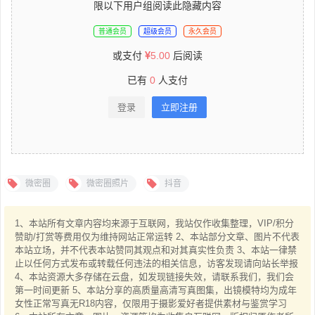
限以下用户组阅读此隐藏内容
普通会员
超级会员
永久会员
或支付
5.00
后阅读
已有
0
人支付
登录
立即注册
微密圈
微密圈照片
抖音
1、本站所有文章内容均来源于互联网，我站仅作收集整理，VIP/积分
赞助/打赏等费用仅为维持网站正常运转 2、本站部分文章、图片不代表
本站立场，并不代表本站赞同其观点和对其真实性负责 3、本站一律禁
止以任何方式发布或转载任何违法的相关信息，访客发现请向站长举报
4、本站资源大多存储在云盘，如发现链接失效，请联系我们，我们会
第一时间更新 5、本站分享的高质量高清写真图集，出镜模特均为成年
女性正常写真无R18内容，仅限用于摄影爱好者提供素材与鉴赏学习