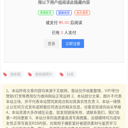
限以下用户组阅读此隐藏内容
普通会员
超级会员
永久会员
或支付
5.00
后阅读
已有
0
人支付
登录
立即注册
微密圈
微密圈照片
抖音
1、本站所有文章内容均来源于互联网，我站仅作收集整理，VIP/积分
赞助/打赏等费用仅为维持网站正常运转 2、本站部分文章、图片不代表
本站立场，并不代表本站赞同其观点和对其真实性负责 3、本站一律禁
止以任何方式发布或转载任何违法的相关信息，访客发现请向站长举报
4、本站资源大多存储在云盘，如发现链接失效，请联系我们，我们会
第一时间更新 5、本站分享的高质量高清写真图集，出镜模特均为成年
女性正常写真无R18内容，仅限用于摄影爱好者提供素材与鉴赏学习