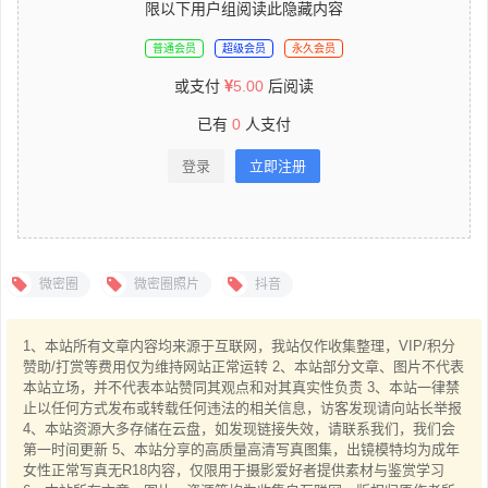
限以下用户组阅读此隐藏内容
普通会员
超级会员
永久会员
或支付
5.00
后阅读
已有
0
人支付
登录
立即注册
微密圈
微密圈照片
抖音
1、本站所有文章内容均来源于互联网，我站仅作收集整理，VIP/积分
赞助/打赏等费用仅为维持网站正常运转 2、本站部分文章、图片不代表
本站立场，并不代表本站赞同其观点和对其真实性负责 3、本站一律禁
止以任何方式发布或转载任何违法的相关信息，访客发现请向站长举报
4、本站资源大多存储在云盘，如发现链接失效，请联系我们，我们会
第一时间更新 5、本站分享的高质量高清写真图集，出镜模特均为成年
女性正常写真无R18内容，仅限用于摄影爱好者提供素材与鉴赏学习