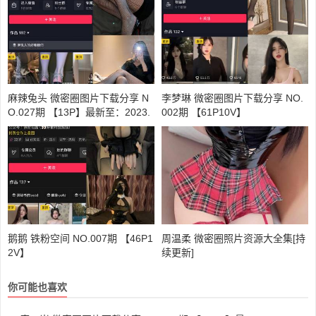
麻辣兔头 微密圈图片下载分享 N
李梦琳 微密圈图片下载分享 NO.
O.027期 【13P】最新至：2023.
002期 【61P10V】
11.06
鹅鹅 铁粉空间 NO.007期 【46P1
周温柔 微密圈照片资源大全集[持
2V】
续更新]
你可能也喜欢