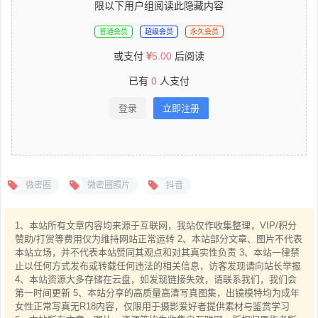
限以下用户组阅读此隐藏内容
普通会员
超级会员
永久会员
或支付
5.00
后阅读
已有
0
人支付
登录
立即注册
微密圈
微密圈照片
抖音
1、本站所有文章内容均来源于互联网，我站仅作收集整理，VIP/积分
赞助/打赏等费用仅为维持网站正常运转 2、本站部分文章、图片不代表
本站立场，并不代表本站赞同其观点和对其真实性负责 3、本站一律禁
止以任何方式发布或转载任何违法的相关信息，访客发现请向站长举报
4、本站资源大多存储在云盘，如发现链接失效，请联系我们，我们会
第一时间更新 5、本站分享的高质量高清写真图集，出镜模特均为成年
女性正常写真无R18内容，仅限用于摄影爱好者提供素材与鉴赏学习