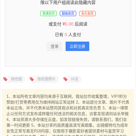
限以下用户组阅读此隐藏内容
普通会员
超级会员
永久会员
或支付
5.00
后阅读
已有
0
人支付
登录
立即注册
微密圈
微密圈照片
抖音
1、本站所有文章内容均来源于互联网，我站仅作收集整理，VIP/积分
赞助/打赏等费用仅为维持网站正常运转 2、本站部分文章、图片不代表
本站立场，并不代表本站赞同其观点和对其真实性负责 3、本站一律禁
止以任何方式发布或转载任何违法的相关信息，访客发现请向站长举报
4、本站资源大多存储在云盘，如发现链接失效，请联系我们，我们会
第一时间更新 5、本站分享的高质量高清写真图集，出镜模特均为成年
女性正常写真无R18内容，仅限用于摄影爱好者提供素材与鉴赏学习