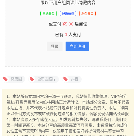
限以下用户组阅读此隐藏内容
普通会员
超级会员
永久会员
或支付
5.00
后阅读
已有
0
人支付
登录
立即注册
微密圈
微密圈照片
抖音
1、本站所有文章内容均来源于互联网，我站仅作收集整理，VIP/积分
赞助/打赏等费用仅为维持网站正常运转 2、本站部分文章、图片不代表
本站立场，并不代表本站赞同其观点和对其真实性负责 3、本站一律禁
止以任何方式发布或转载任何违法的相关信息，访客发现请向站长举报
4、本站资源大多存储在云盘，如发现链接失效，请联系我们，我们会
第一时间更新 5、本站分享的高质量高清写真图集，出镜模特均为成年
女性正常写真无R18内容，仅限用于摄影爱好者提供素材与鉴赏学习