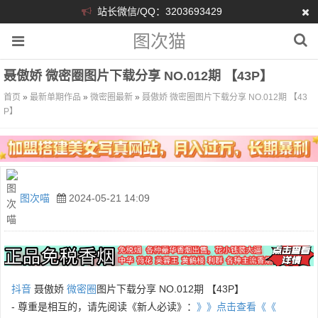
站长微信/QQ：3203693429
图次猫
聂傲娇 微密圈图片下载分享 NO.012期 【43P】
首页
»
最新单期作品
»
微密圈最新
»
聂傲娇 微密圈图片下载分享 NO.012期 【43
P】
图次喵
2024-05-21 14:09
抖音
聂傲娇
微密圈
图片下载分享 NO.012期 【43P】
- 尊重是相互的，请先阅读《新人必读》：
》》点击查看《《