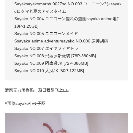
Sayak
sayakomarn\u0027s
o NO.003 ユニコーン?シ
sayak
o
ロクマと夏のアイスタイム
Sayako NO.004 ユニコーン憧れの遊園
sayako anime
地[1
19P-1.25GB]
Sayako NO.005 ユニコーンメイド
S
sayaka anime adventure
ayako NO.006 原神胡桃
Sayako NO.007 エイヤフィヤトラ
Sayako NO.008 玛丽罗斯泳装 [78P-380MB]
Sayako NO.009 阿库娅JK [72P-386MB]
Sayako NO.010 大凤JK [50P-122MB]
清风无力屠得热，落日着翅飞上山。
#预览
sayako小夜子
图