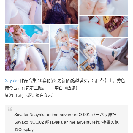
Sayako
作品合集[10套][持续更新]西施越溪女，出自苎萝山。秀色
掩今古，荷花羞玉颜。——李白《西施》
资源目录(下载链接在文末）
Sayako N
sayaka anime adventure
O.001 バーバラ原神
Sayako NO.002 能
sayaka anime adventure
代?夜饗の絶
園Cosplay