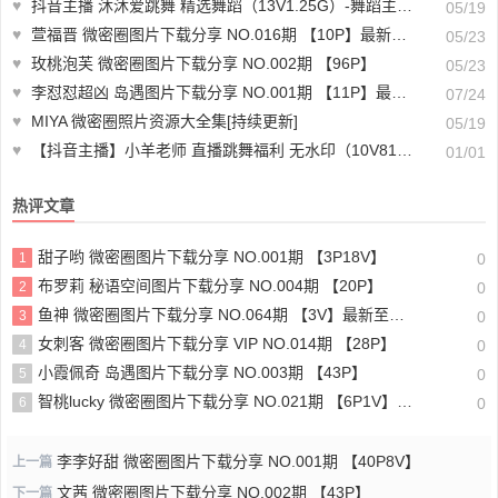
♥
抖音主播 沐沐爱跳舞 精选舞蹈（13V1.25G）-舞蹈主播视频
05/19
♥
萱福晋 微密圈图片下载分享 NO.016期 【10P】最新至：2023.11.202
05/23
♥
玫桃泡芙 微密圈图片下载分享 NO.002期 【96P】
05/23
♥
李怼怼超凶 岛遇图片下载分享 NO.001期 【11P】最新至：2025.6.20
07/24
♥
MIYA 微密圈照片资源大全集[持续更新]
05/19
♥
【抖音主播】小羊老师 直播跳舞福利 无水印（10V819M）-直播素材
01/01
热评文章
甜子哟 微密圈图片下载分享 NO.001期 【3P18V】
1
0
布罗莉 秘语空间图片下载分享 NO.004期 【20P】
2
0
鱼神 微密圈图片下载分享 NO.064期 【3V】最新至：2023.11.27
3
0
女刺客 微密圈图片下载分享 VIP NO.014期 【28P】
4
0
小霞佩奇 岛遇图片下载分享 NO.003期 【43P】
5
0
智桃lucky 微密圈图片下载分享 NO.021期 【6P1V】最新至：2023.12.02
6
0
李李好甜 微密圈图片下载分享 NO.001期 【40P8V】
上一篇
文茜 微密圈图片下载分享 NO.002期 【43P】
下一篇