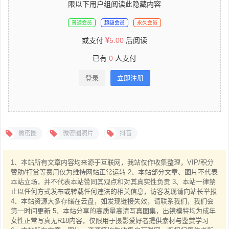
限以下用户组阅读此隐藏内容
普通会员
超级会员
永久会员
或支付
5.00
后阅读
已有
0
人支付
登录
立即注册
微密圈
微密圈照片
抖音
1、本站所有文章内容均来源于互联网，我站仅作收集整理，VIP/积分
赞助/打赏等费用仅为维持网站正常运转 2、本站部分文章、图片不代表
本站立场，并不代表本站赞同其观点和对其真实性负责 3、本站一律禁
止以任何方式发布或转载任何违法的相关信息，访客发现请向站长举报
4、本站资源大多存储在云盘，如发现链接失效，请联系我们，我们会
第一时间更新 5、本站分享的高质量高清写真图集，出镜模特均为成年
女性正常写真无R18内容，仅限用于摄影爱好者提供素材与鉴赏学习