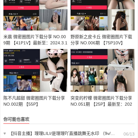
米晨 微密圈图片下载分享 NO.00
野原新之皮卡丘 微密圈图片下载
9期 【41P1V】最新至：2024.3.1
分享 NO.006期 【75P10V】
4
陈不凡超甜 微密圈图片下载分享
突变的柠檬 微密圈图片下载分享
NO.002期 【55P】
NO.051期 【25P】最新至：202
4.9.3
你可能也喜欢
♥
【抖音主播】理理LILI/是理理吖直播跳舞无水印 （9v/888m）-下载欣赏
06/13