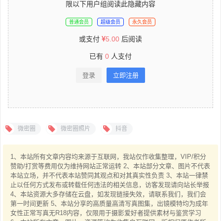
限以下用户组阅读此隐藏内容
普通会员
超级会员
永久会员
或支付
5.00
后阅读
已有
0
人支付
登录
立即注册
微密圈
微密圈照片
抖音
1、本站所有文章内容均来源于互联网，我站仅作收集整理，VIP/积分
赞助/打赏等费用仅为维持网站正常运转 2、本站部分文章、图片不代表
本站立场，并不代表本站赞同其观点和对其真实性负责 3、本站一律禁
止以任何方式发布或转载任何违法的相关信息，访客发现请向站长举报
4、本站资源大多存储在云盘，如发现链接失效，请联系我们，我们会
第一时间更新 5、本站分享的高质量高清写真图集，出镜模特均为成年
女性正常写真无R18内容，仅限用于摄影爱好者提供素材与鉴赏学习